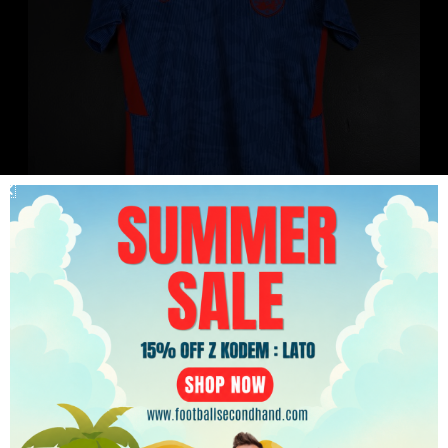
Koszulka piłkarska reprezentacji Anglia 2020/22
PLN
Away Nike [YM] Junior
119.99
zł