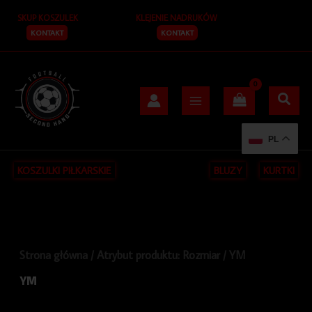
Posortowane
Przejdź
S
według
SKUP KOSZULEK
KLEJENIE NADRUKÓW
do
najnowszych
z
treści
KONTAKT
KONTAKT
u
k
a
j
PL
KOSZULKI PIŁKARSKIE
BLUZY
KURTKI
Strona główna
/ Atrybut produktu: Rozmiar / YM
YM