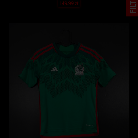
FILTRY
149.99
zł