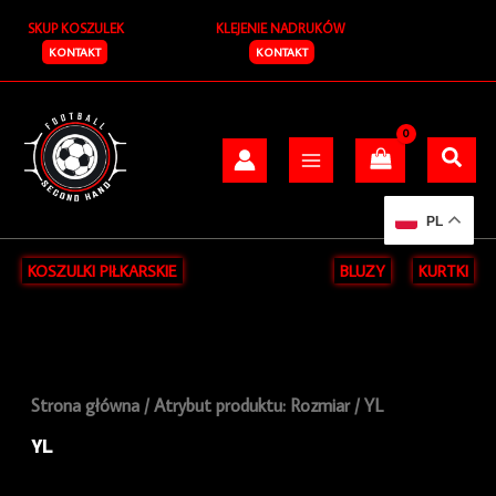
Posortowane
Przejdź
S
według
SKUP KOSZULEK
KLEJENIE NADRUKÓW
do
najnowszych
z
treści
KONTAKT
KONTAKT
u
k
a
j
PL
KOSZULKI PIŁKARSKIE
BLUZY
KURTKI
Strona główna
/ Atrybut produktu: Rozmiar / YL
YL