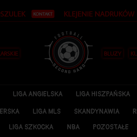
OSZULEK
KLEJENIE NADRUKÓW
KONTAKT
KARSKIE
BLUZY
KU
LIGA ANGIELSKA
LIGA HISZPAŃSKA
DERSKA
LIGA MLS
SKANDYNAWIA
R
LIGA SZKOCKA
NBA
POZOSTAŁE