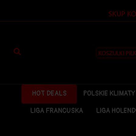
Przejdź
do
SKUP K
treści
KOSZULKI PIŁ
HOT DEALS
POLSKIE KLIMATY
LIGA FRANCUSKA
LIGA HOLEN