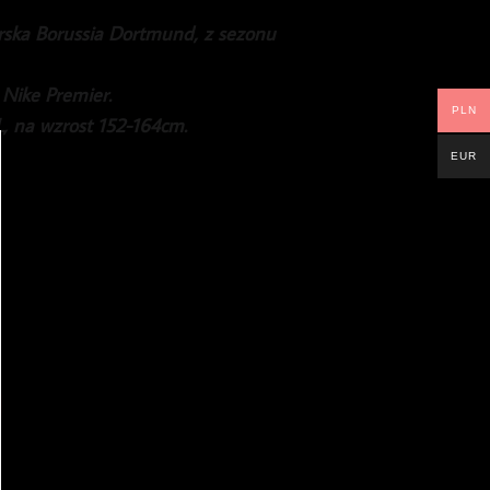
rska Borussia Dortmund, z sezonu
 Nike Premier.
PLN
, na wzrost 152-164cm.
EUR