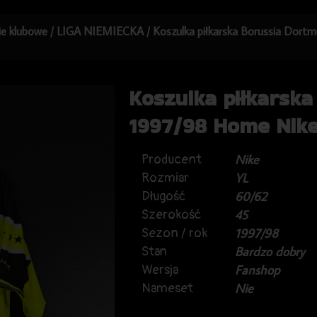
kie klubowe
/
LIGA NIEMIECKA
/ Koszulka piłkarska Borussia Dort
Koszulka piłkarsk
1997/98 Home Nike 
Producent
Nike
Rozmiar
YL
Długość
60/62
Szerokość
45
Sezon / rok
1997/98
Stan
Bardzo dobry
Wersja
Fanshop
Nameset
Nie