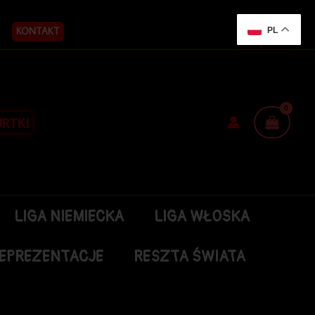
KONTAKT
PL
RTKI
LIGA NIEMIECKA
LIGA WŁOSKA
EPREZENTACJE
RESZTA ŚWIATA