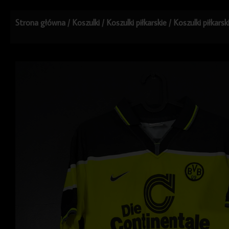
Strona główna
/
Koszulki
/
Koszulki piłkarskie
/
Koszulki piłkars