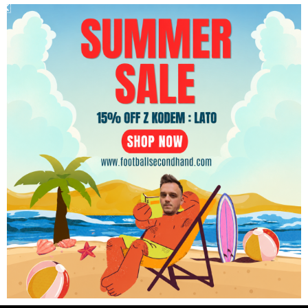
Koszulka piłkarska Wolverhampton 2024/25 Home
PLN
Sudu Nelson Semedo #22 [M] Match Worn
749.99
zł