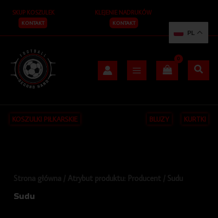
Przejdź
S
SKUP KOSZULEK
KLEJENIE NADRUKÓW
do
z
treści
KONTAKT
KONTAKT
PL
u
k
a
j
KOSZULKI PIŁKARSKIE
BLUZY
KURTKI
Strona główna
/ Atrybut produktu: Producent / Sudu
Sudu