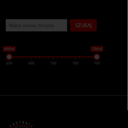
SZUKAJ
699zł
700zł
699
699
700
700
700