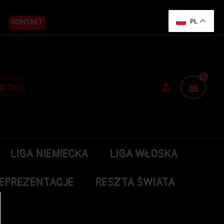
KONTAKT
PL
RTKI
LIGA NIEMIECKA
LIGA WŁOSKA
EPREZENTACJE
RESZTA ŚWIATA