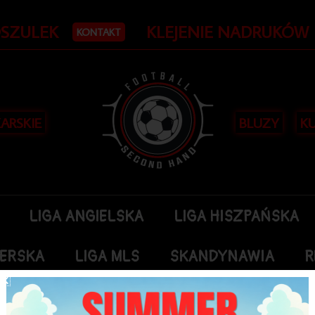
OSZULEK
KLEJENIE NADRUKÓW
KONTAKT
KARSKIE
BLUZY
KU
LIGA ANGIELSKA
LIGA HISZPAŃSKA
DERSKA
LIGA MLS
SKANDYNAWIA
R
LIGA SZKOCKA
NBA
POZOSTAŁE