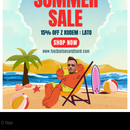
Strona główna
/ Atrybut produktu: Producent / Olan
Olan
Nie znaleziono produktów, których szukasz.
O Nas