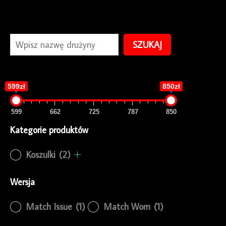
SZUKAJ
599zł
850zł
599
662
725
787
850
Kategorie produktów
Koszulki
(2)
Wersja
Match Issue
(1)
Match Worn
(1)