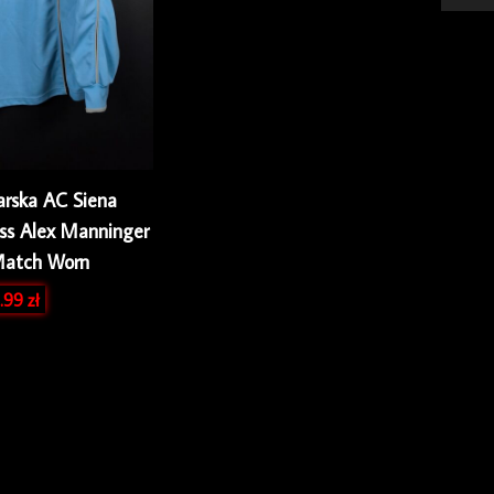
karska AC Siena
s Alex Manninger
Match Worn
.99
zł