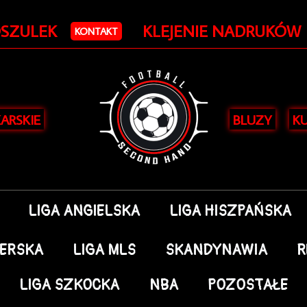
Posortowane
według
OSZULEK
KLEJENIE NADRUKÓW
najnowszych
KONTAKT
KARSKIE
BLUZY
KU
LIGA ANGIELSKA
LIGA HISZPAŃSKA
DERSKA
LIGA MLS
SKANDYNAWIA
R
LIGA SZKOCKA
NBA
POZOSTAŁE