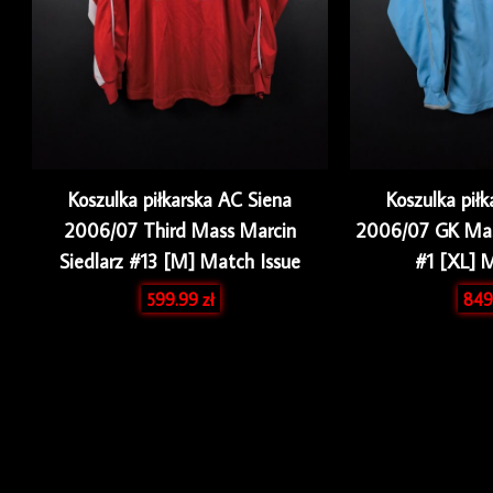
Koszulka piłkarska AC Siena
Koszulka pił
2006/07 Third Mass Marcin
2006/07 GK Mas
Siedlarz #13 [M] Match Issue
#1 [XL] 
599.99
zł
849