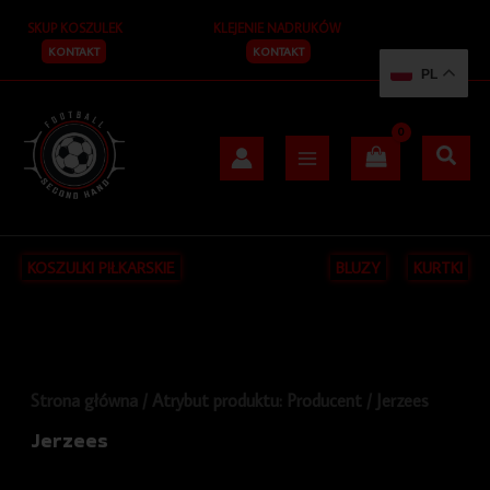
Przejdź
S
SKUP KOSZULEK
KLEJENIE NADRUKÓW
do
z
treści
KONTAKT
KONTAKT
PL
u
k
a
j
KOSZULKI PIŁKARSKIE
BLUZY
KURTKI
Strona główna
/ Atrybut produktu: Producent / Jerzees
Jerzees