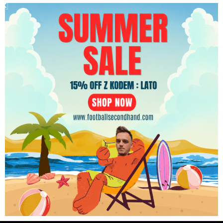
Koszulka piłkarska Livingston 2002/03 Special
PLN
Jerzees [L] UEFA Cup
419.99
zł