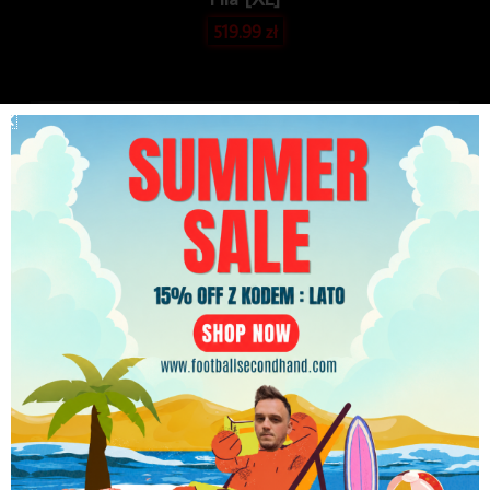
519.99
zł
PLN