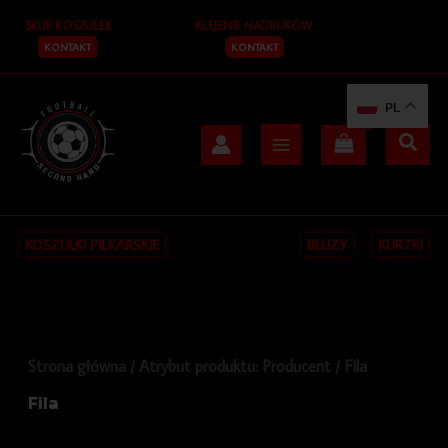
Posortowane
Przejdź
S
według
SKUP KOSZULEK
KLEJENIE NADRUKÓW
do
najnowszych
z
treści
KONTAKT
KONTAKT
u
k
PL
a
j
KOSZULKI PIŁKARSKIE
BLUZY
KURTKI
Strona główna
/ Atrybut produktu: Producent / Fila
Fila