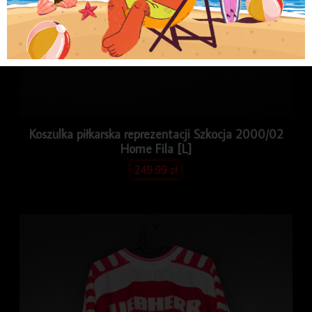
Koszulka piłkarska reprezentacji Szkocja 2000/02
Home Fila [L]
249.99
zł