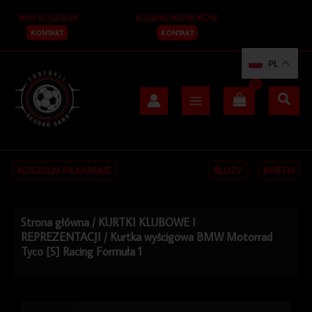
Przejdź
SKUP KOSZULEK
KLEJENIE NADRUKÓW
do
treści
KONTAKT
KONTAKT
PL
KOSZULKI PIŁKARSKIE
BLUZY
KURTKI
Strona główna
/
KURTKI KLUBOWE I
REPREZENTACJI
/ Kurtka wyścigowa BMW Motorrad
Tyco [S] Racing Formuła 1