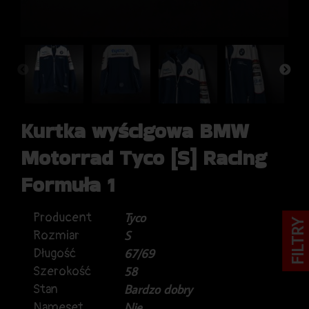
Kurtka wyścigowa BMW
Motorrad Tyco [S] Racing
Formuła 1
Producent
Tyco
FILTRY
Rozmiar
S
Długość
67/69
Szerokość
58
Stan
Bardzo dobry
Nameset
Nie