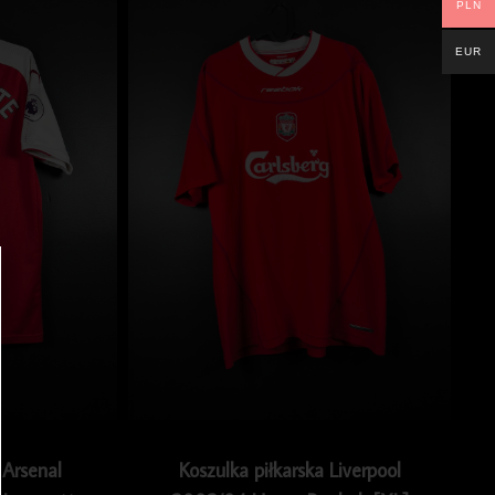
PLN
EUR
 Arsenal
Koszulka piłkarska Liverpool