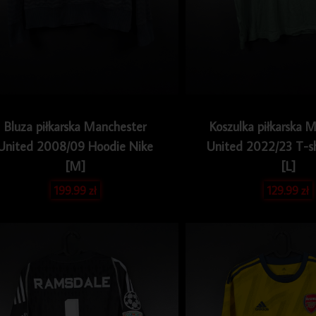
Bluza piłkarska Manchester
Koszulka piłkarska 
United 2008/09 Hoodie Nike
United 2022/23 T-sh
[M]
[L]
199.99
zł
129.99
zł