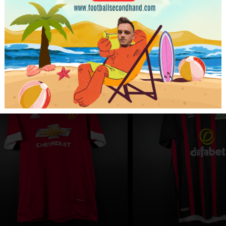
2014/15 Prematch Warrior [XL]
2017/18 Home Puma 
#9 [M]
199.99
zł
219.99
zł