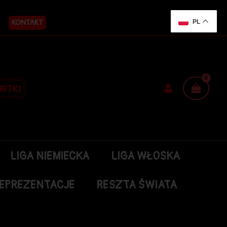
KONTAKT
PL
RTKI
LIGA NIEMIECKA
LIGA WŁOSKA
EPREZENTACJE
RESZTA ŚWIATA