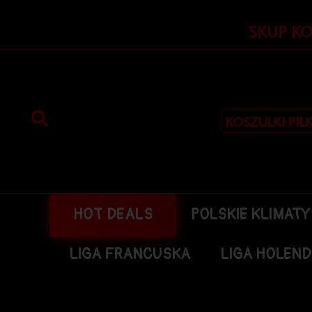
Przejdź
do
SKUP K
treści
KOSZULKI PIŁ
HOT DEALS
POLSKIE KLIMATY
LIGA FRANCUSKA
LIGA HOLEN