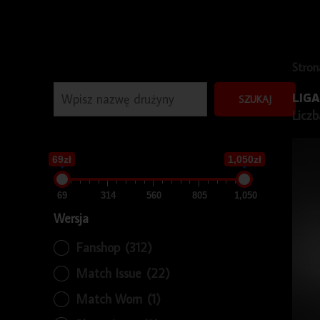
Szukaj
Stron
LIG
SZUKAJ
Liczb
69zł
1,050zł
69
314
560
805
1,050
Wersja
Fanshop
(312)
Match Issue
(22)
Match Worn
(1)