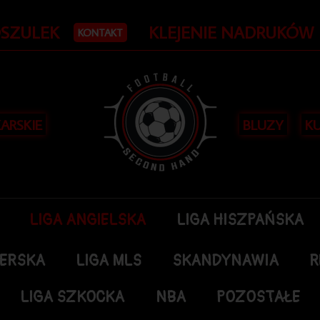
OSZULEK
KLEJENIE NADRUKÓW
KONTAKT
KARSKIE
BLUZY
KU
LIGA ANGIELSKA
LIGA HISZPAŃSKA
DERSKA
LIGA MLS
SKANDYNAWIA
R
LIGA SZKOCKA
NBA
POZOSTAŁE