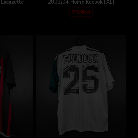
Lacazette
2002/04 Home Reebok [XL]
279.99
zł