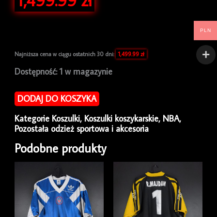
PLN
Najniższa cena w ciągu ostatnich 30 dni:
1,499.99
zł
ilość
Dostępność:
1 w magazynie
Koszulka
w
DODAJ DO KOSZYKA
ramie
Miami
Kategorie
Koszulki
,
Koszulki koszykarskie
,
NBA
,
Heat
Pozostała odzież sportowa i akcesoria
2004/07
Champion
Podobne produkty
Shaquille
O'Neal
#32
[M]
Autograf