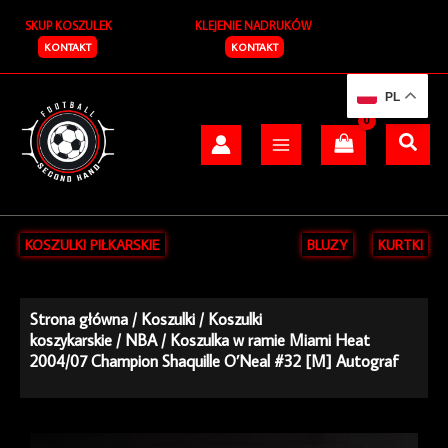
Przejdź
SKUP KOSZULEK
KLEJENIE NADRUKÓW
do
treści
KONTAKT
KONTAKT
PL
KOSZULKI PIŁKARSKIE
BLUZY
KURTKI
Strona główna
/
Koszulki
/
Koszulki
koszykarskie
/
NBA
/ Koszulka w ramie Miami Heat
2004/07 Champion Shaquille O’Neal #32 [M] Autograf