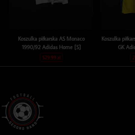
Koszulka piłkarska AS Monaco
Koszulka piłka
1990/92 Adidas Home [S]
GK Adi
529.99
zł
2