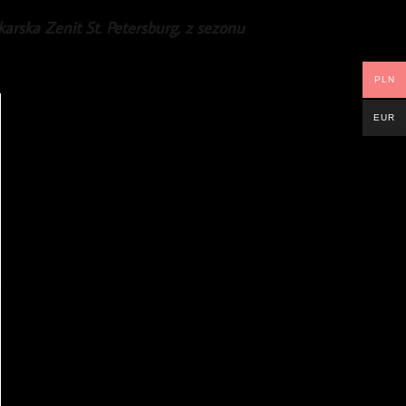
arska Zenit St. Petersburg, z sezonu
PLN
EUR