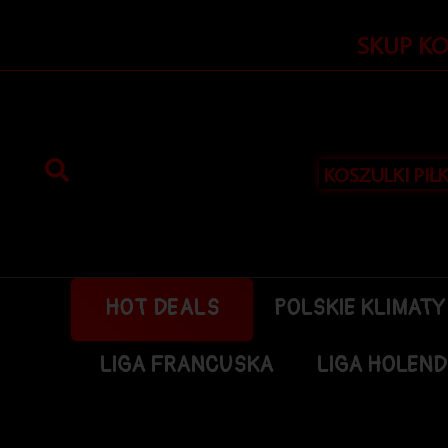
Przejdź
do
SKUP K
treści
KOSZULKI PIŁ
HOT DEALS
POLSKIE KLIMATY
LIGA FRANCUSKA
LIGA HOLEN