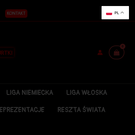
KONTAKT
PL
RTKI
LIGA NIEMIECKA
LIGA WŁOSKA
EPREZENTACJE
RESZTA ŚWIATA