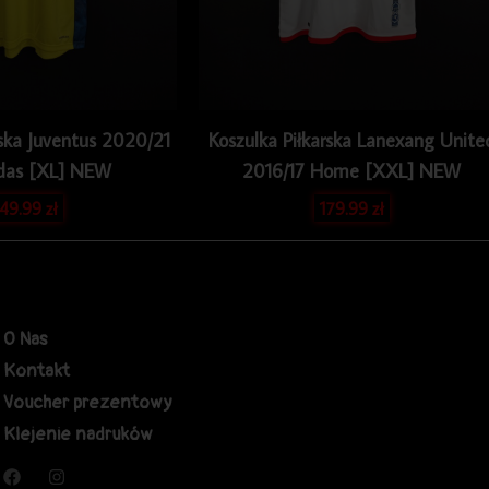
rska Juventus 2020/21
Koszulka Piłkarska Lanexang Unite
das [XL] NEW
2016/17 Home [XXL] NEW
49.99
zł
179.99
zł
O Nas
Kontakt
Voucher prezentowy
Klejenie nadruków