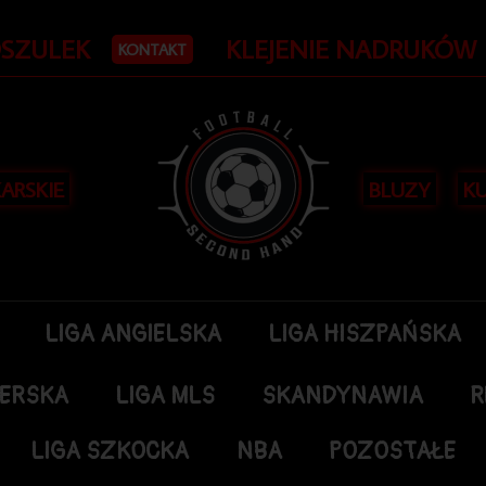
OSZULEK
KLEJENIE NADRUKÓW
KONTAKT
KARSKIE
BLUZY
KU
LIGA ANGIELSKA
LIGA HISZPAŃSKA
DERSKA
LIGA MLS
SKANDYNAWIA
R
LIGA SZKOCKA
NBA
POZOSTAŁE