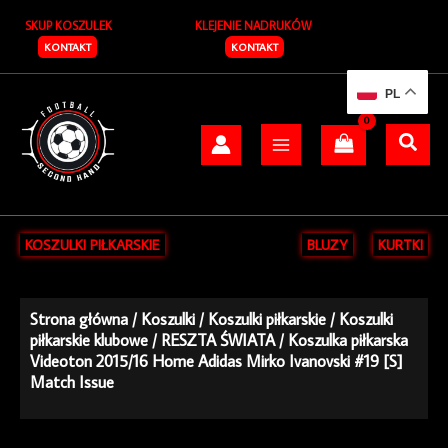
Przejdź
SKUP KOSZULEK
KLEJENIE NADRUKÓW
do
treści
KONTAKT
KONTAKT
PL
KOSZULKI PIŁKARSKIE
BLUZY
KURTKI
Strona główna
/
Koszulki
/
Koszulki piłkarskie
/
Koszulki
piłkarskie klubowe
/
RESZTA ŚWIATA
/ Koszulka piłkarska
Videoton 2015/16 Home Adidas Mirko Ivanovski #19 [S]
Match Issue