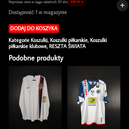
Najniższa cena w ciągu ostatnich 30 dni:
349.99
zł
ilość
Dostępność:
1 w magazynie
Koszulka
piłkarska
DODAJ DO KOSZYKA
Videoton
2015/16
Kategorie
Koszulki
,
Koszulki piłkarskie
,
Koszulki
Home
piłkarskie klubowe
,
RESZTA ŚWIATA
Adidas
Mirko
Podobne produkty
Ivanovski
#19
[S]
Match
Issue