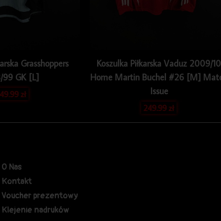
karska Grasshoppers
Koszulka Piłkarska Vaduz 2009/10
/99 GK [L]
Home Martin Buchel #26 [M] Mat
Issue
49.99
zł
249.99
zł
O Nas
Kontakt
Voucher prezentowy
Klejenie nadruków