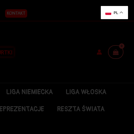
KONTAKT
PL
RTKI
LIGA NIEMIECKA
LIGA WŁOSKA
EPREZENTACJE
RESZTA ŚWIATA