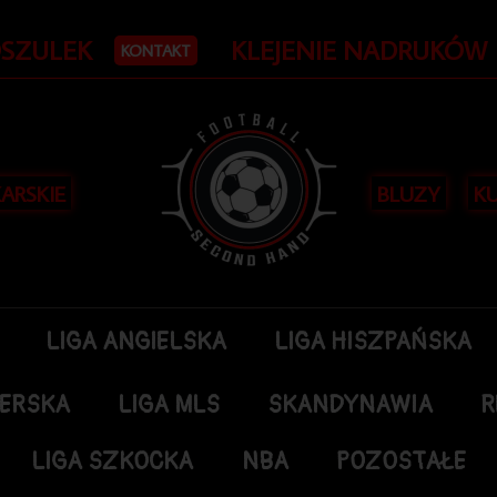
OSZULEK
KLEJENIE NADRUKÓW
KONTAKT
KARSKIE
BLUZY
KU
LIGA ANGIELSKA
LIGA HISZPAŃSKA
DERSKA
LIGA MLS
SKANDYNAWIA
R
LIGA SZKOCKA
NBA
POZOSTAŁE