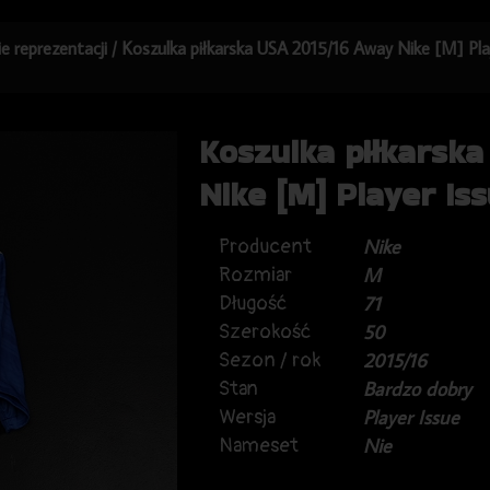
ie reprezentacji
/ Koszulka piłkarska USA 2015/16 Away Nike [M] Pla
Koszulka piłkarsk
Nike [M] Player Is
Producent
Nike
Rozmiar
M
Długość
71
Szerokość
50
Sezon / rok
2015/16
Stan
Bardzo dobry
Wersja
Player Issue
Nameset
Nie