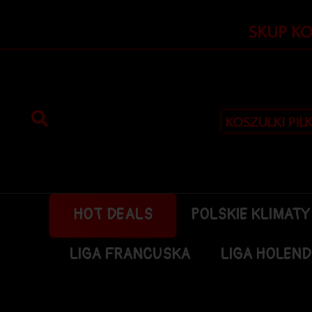
Przejdź
do
SKUP K
treści
KOSZULKI PIŁ
HOT DEALS
POLSKIE KLIMATY
LIGA FRANCUSKA
LIGA HOLEN