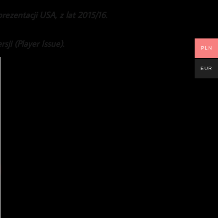
ezentacji USA, z lat 2015/16.
ji (Player Issue).
PLN
EUR