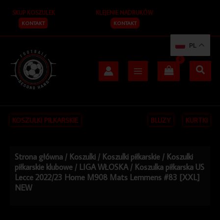
Przejdź
SKUP KOSZULEK
KLEJENIE NADRUKÓW
do
treści
KONTAKT
KONTAKT
PL
KOSZULKI PIŁKARSKIE
BLUZY
KURTKI
Strona główna
/
Koszulki
/
Koszulki piłkarskie
/
Koszulki
piłkarskie klubowe
/
LIGA WŁOSKA
/ Koszulka piłkarska US
Lecce 2022/23 Home M908 Mats Lemmens #83 [XXL]
NEW