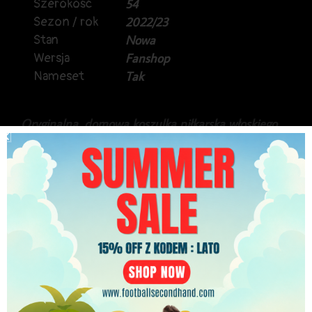
Szerokość
54
Sezon / rok
2022/23
Stan
Nowa
Wersja
Fanshop
Nameset
Tak
Oryginalna, domowa koszulka piłkarska włoskiego
US Lecce, z sezonu 2022/23.
Produkt marki M908, a na plecach Mats Lemmens.
Stan idealny, koszulka nowa z metkami.
279.99
zł
PLN
Najniższa cena w ciągu ostatnich 30 dni:
279.99
zł