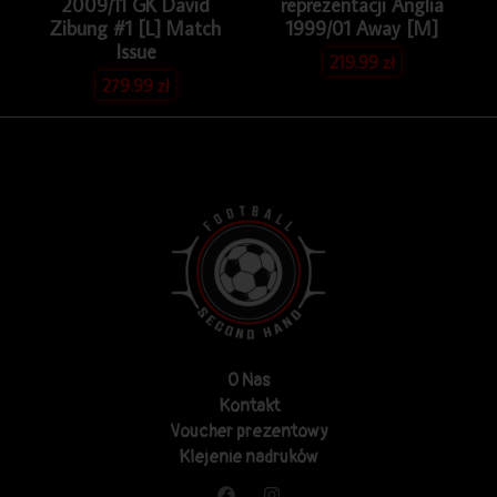
2009/11 GK David
reprezentacji Anglia
Zibung #1 [L] Match
1999/01 Away [M]
Issue
219.99
zł
279.99
zł
O Nas
Kontakt
Voucher prezentowy
Klejenie nadruków