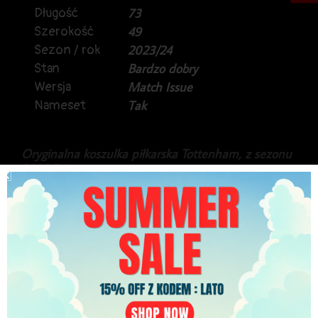
Długość
73
Szerokość
49
Sezon / rok
2023/24
Stan
Bardzo dobry
Wersja
Match Issue
Nameset
Tak
Oryginalna koszulka piłkarska Tottenham, z sezonu
2023/24.
Rzadki, trzeci model, produkcji Nike.
Koszulka w meczowej wersji, przygotowanej na
rozgrywki Carabao Cup, a na plecach Giovanni Lo
Celso.
Stan idealny, gratka dla kolekcjonerów.
1,049.99
zł