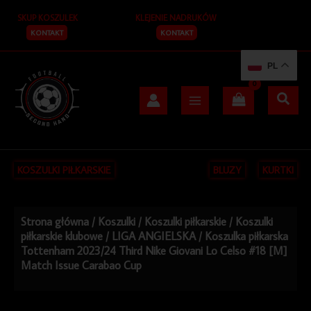
Przejdź
SKUP KOSZULEK
KLEJENIE NADRUKÓW
do
treści
KONTAKT
KONTAKT
PL
KOSZULKI PIŁKARSKIE
BLUZY
KURTKI
Strona główna
/
Koszulki
/
Koszulki piłkarskie
/
Koszulki
piłkarskie klubowe
/
LIGA ANGIELSKA
/ Koszulka piłkarska
Tottenham 2023/24 Third Nike Giovani Lo Celso #18 [M]
Match Issue Carabao Cup