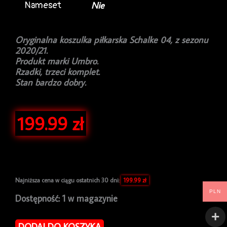
Nameset
Nie
Oryginalna koszulka piłkarska Schalke 04, z sezonu
2020/21.
Produkt marki Umbro.
Rzadki, trzeci komplet.
Stan bardzo dobry.
199.99
zł
Najniższa cena w ciągu ostatnich 30 dni:
199.99
zł
PLN
ilość
Dostępność:
1 w magazynie
Koszulka
piłkarska
DODAJ DO KOSZYKA