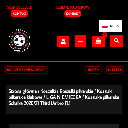
Przejdź
SKUP KOSZULEK
KLEJENIE NADRUKÓW
do
treści
KONTAKT
KONTAKT
PL
KOSZULKI PIŁKARSKIE
BLUZY
KURTKI
Strona główna
/
Koszulki
/
Koszulki piłkarskie
/
Koszulki
piłkarskie klubowe
/
LIGA NIEMIECKA
/ Koszulka piłkarska
Schalke 2020/21 Third Umbro [L]