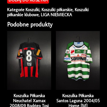
Schalke
2020/21
Kategorie
Koszulki
,
Koszulki piłkarskie
,
Koszulki
Third
piłkarskie klubowe
,
LIGA NIEMIECKA
Umbro
[L]
Podobne produkty
Koszulka Piłkarska
Koszulka Piłkarska
Neuchatel Xamax
Santos Laguna 2004/05
2008/09 Rodrigo Tosi
Home [M]