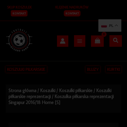
Przejdź
SKUP KOSZULEK
KLEJENIE NADRUKÓW
do
treści
KONTAKT
KONTAKT
PL
KOSZULKI PIŁKARSKIE
BLUZY
KURTKI
Strona główna
/
Koszulki
/
Koszulki piłkarskie
/
Koszulki
piłkarskie reprezentacji
/ Koszulka piłkarska reprezentacji
Singapur 2016/18 Home [S]