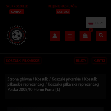
Przejdź
SKUP KOSZULEK
KLEJENIE NADRUKÓW
do
treści
KONTAKT
KONTAKT
PL
KOSZULKI PIŁKARSKIE
BLUZY
KURTKI
Strona główna
/
Koszulki
/
Koszulki piłkarskie
/
Koszulki
piłkarskie reprezentacji
/ Koszulka piłkarska reprezentacji
Polska 2008/10 Home Puma [L]