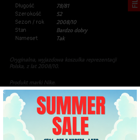
Długość
78/81
Szerokość
52
Sezon / rok
2008/10
Stan
Bardzo dobry
Nameset
Tak
Oryginalna, wyjazdowa koszulka reprezentacji
Polska, z lat 2008/10.
Produkt marki Nike.
Koszulka meczowa, używana przez Łukasza Trałkę,
z meczu przeciwko reprezentacji Iraku,
09.06.2009r.
Koszulka otrzymana po meczu.