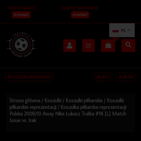
Przejdź
SKUP KOSZULEK
KLEJENIE NADRUKÓW
do
treści
KONTAKT
KONTAKT
PL
KOSZULKI PIŁKARSKIE
BLUZY
KURTKI
Strona główna
/
Koszulki
/
Koszulki piłkarskie
/
Koszulki
piłkarskie reprezentacji
/ Koszulka piłkarska reprezentacji
Polska 2008/10 Away Nike Łukasz Trałka #18 [L] Match
Issue vs. Irak