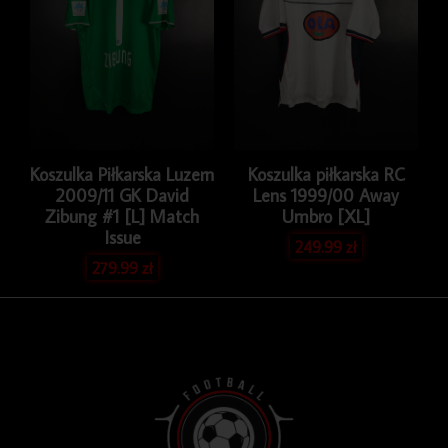
Koszulka Piłkarska Luzern
Koszulka piłkarska RC
2009/11 GK David
Lens 1999/00 Away
Zibung #1 [L] Match
Umbro [XL]
Issue
249.99
zł
279.99
zł