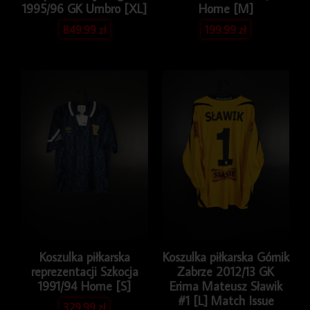
1995/96 GK Umbro [XL]
Home [M]
849.99
zł
199.99
zł
Koszulka piłkarska
Koszulka piłkarska Górnik
reprezentacji Szkocja
Zabrze 2012/13 GK
1991/94 Home [S]
Erima Mateusz Sławik
#1 [L] Match Issue
329.99
zł