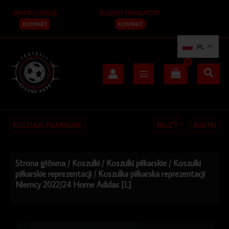
Przejdź
SKUP KOSZULEK
KLEJENIE NADRUKÓW
do
treści
KONTAKT
KONTAKT
PL
KOSZULKI PIŁKARSKIE
BLUZY
KURTKI
Strona główna
/
Koszulki
/
Koszulki piłkarskie
/
Koszulki
piłkarskie reprezentacji
/ Koszulka piłkarska reprezentacji
Niemcy 2022/24 Home Adidas [L]