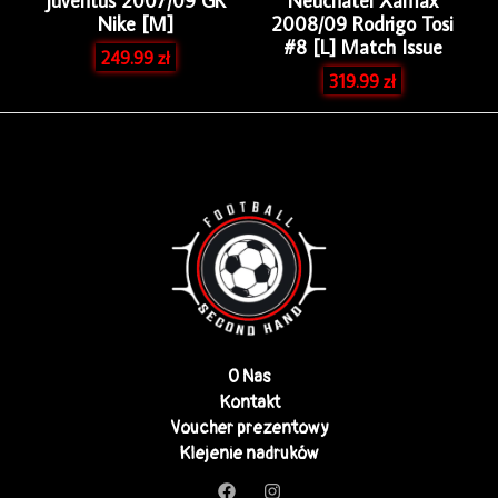
Juventus 2007/09 GK
Neuchatel Xamax
Nike [M]
2008/09 Rodrigo Tosi
#8 [L] Match Issue
249.99
zł
319.99
zł
O Nas
Kontakt
Voucher prezentowy
Klejenie nadruków