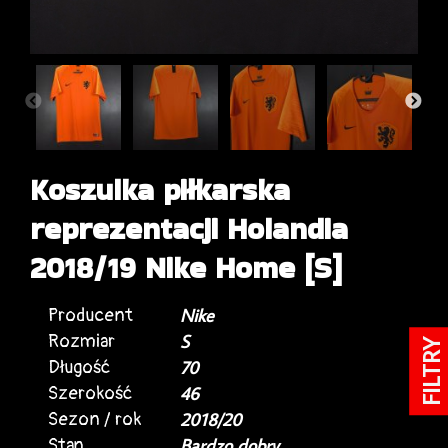
Koszulka piłkarska
reprezentacji Holandia
2018/19 Nike Home [S]
Producent
Nike
Rozmiar
S
FILTRY
Długość
70
Szerokość
46
Sezon / rok
2018/20
Stan
Bardzo dobry