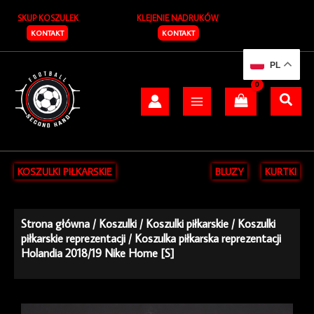
Przejdź
SKUP KOSZULEK
KLEJENIE NADRUKÓW
do
treści
KONTAKT
KONTAKT
PL
KOSZULKI PIŁKARSKIE
BLUZY
KURTKI
Strona główna
/
Koszulki
/
Koszulki piłkarskie
/
Koszulki
piłkarskie reprezentacji
/ Koszulka piłkarska reprezentacji
Holandia 2018/19 Nike Home [S]