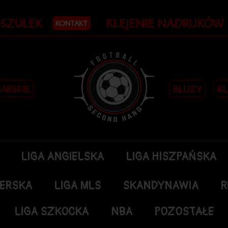
OSZULEK
KLEJENIE NADRUKÓW
KONTAKT
KARSKIE
BLUZY
KU
LIGA ANGIELSKA
LIGA HISZPAŃSKA
DERSKA
LIGA MLS
SKANDYNAWIA
R
LIGA SZKOCKA
NBA
POZOSTAŁE