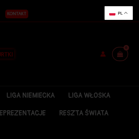
KONTAKT
PL
RTKI
LIGA NIEMIECKA
LIGA WŁOSKA
EPREZENTACJE
RESZTA ŚWIATA