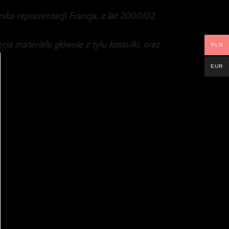
ska reprezentacji Francja, z lat 2000/02.
cia materiału głównie z tyłu koszulki, oraz
PLN
EUR