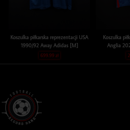
Koszulka piłkarska reprezentacji USA
Koszulka pił
1990/92 Away Adidas [M]
Anglia 20
699.99
zł
2