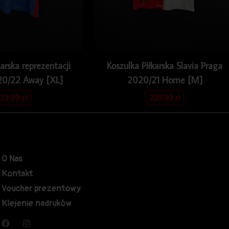
karska reprezentacji
Koszulka Piłkarska Slavia Praga
20/22 Away [XL]
2020/21 Home [M]
29.99
zł
229.99
zł
O Nas
Kontakt
Voucher prezentowy
Klejenie nadruków