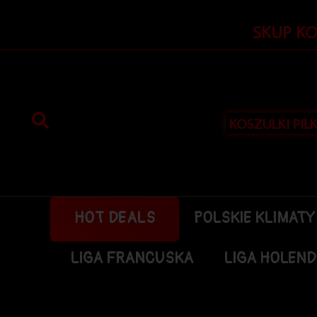
Przejdź
do
SKUP K
treści
KOSZULKI PIŁ
HOT DEALS
POLSKIE KLIMATY
LIGA FRANCUSKA
LIGA HOLEN