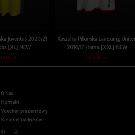
rska Juventus 2020/21
Koszulka Piłkarska Lanexang Unite
das [XL] NEW
2016/17 Home [XXL] NEW
49.99
zł
179.99
zł
O Nas
Kontakt
Voucher prezentowy
Klejenie nadruków