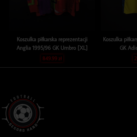
Koszulka piłkarska reprezentacji
Koszulka piłka
Anglia 1995/96 GK Umbro [XL]
GK Adi
849.99
zł
2