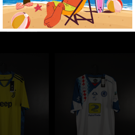
Away
Adidas
[L]