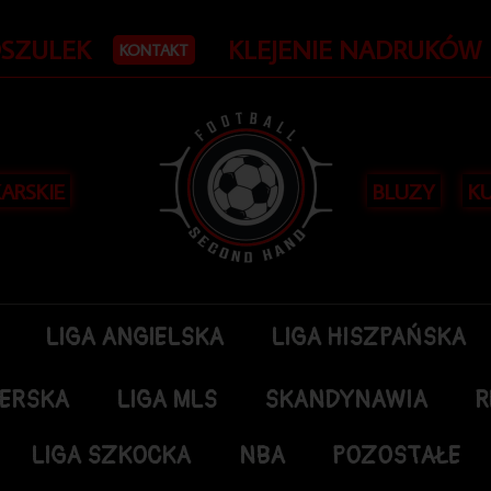
OSZULEK
KLEJENIE NADRUKÓW
KONTAKT
KARSKIE
BLUZY
KU
LIGA ANGIELSKA
LIGA HISZPAŃSKA
DERSKA
LIGA MLS
SKANDYNAWIA
R
LIGA SZKOCKA
NBA
POZOSTAŁE