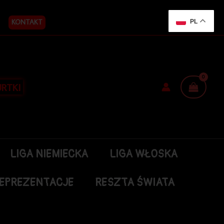
KONTAKT
PL
RTKI
LIGA NIEMIECKA
LIGA WŁOSKA
EPREZENTACJE
RESZTA ŚWIATA