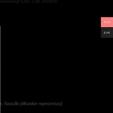
rezentacji Chin, z lat 2008/10.
PLN
EUR
ie
,
Koszulki piłkarskie reprezentacji