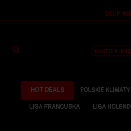
Przejdź
do
SKUP K
treści
KOSZULKI PIŁ
HOT DEALS
POLSKIE KLIMATY
LIGA FRANCUSKA
LIGA HOLEN