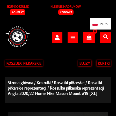
Przejdź
SKUP KOSZULEK
KLEJENIE NADRUKÓW
do
treści
KONTAKT
KONTAKT
PL
KOSZULKI PIŁKARSKIE
BLUZY
KURTKI
Strona główna
/
Koszulki
/
Koszulki piłkarskie
/
Koszulki
piłkarskie reprezentacji
/ Koszulka piłkarska reprezentacji
Anglia 2020/22 Home Nike Mason Mount #19 [XL]