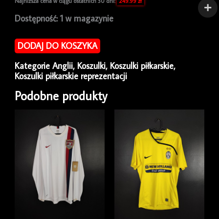
Najniższa cena w ciągu ostatnich 30 dni:
249.99
zł
ilość
Dostępność:
1 w magazynie
Koszulka
piłkarska
DODAJ DO KOSZYKA
reprezentacji
Anglia
Kategorie
Anglii
,
Koszulki
,
Koszulki piłkarskie
,
2020/22
Koszulki piłkarskie reprezentacji
Home
Nike
Podobne produkty
Mason
Mount
#19
[XL]