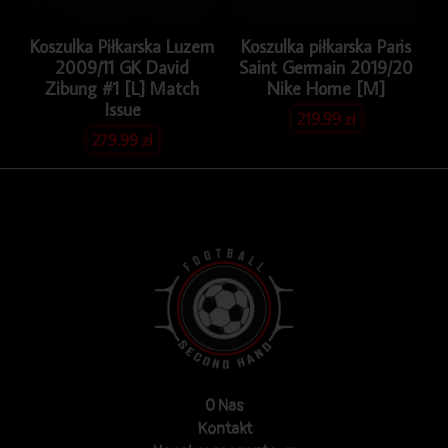
Koszulka Piłkarska Luzern
Koszulka piłkarska Paris
2009/11 GK David
Saint Germain 2019/20
Zibung #1 [L] Match
Nike Home [M]
Issue
219.99
zł
279.99
zł
O Nas
Kontakt