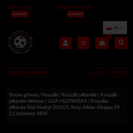
Przejdź
SKUP KOSZULEK
KLEJENIE NADRUKÓW
do
treści
KONTAKT
KONTAKT
PL
KOSZULKI PIŁKARSKIE
BLUZY
KURTKI
Strona główna
/
Koszulki
/
Koszulki piłkarskie
/
Koszulki
piłkarskie klubowe
/
LIGA HISZPAŃSKA
/ Koszulka
piłkarska Real Madryt 2024/25 Away Adidas Mbappe #9
[L] Authentic NEW