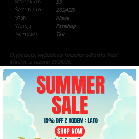
Szerokość
53
Sezon / rok
2024/25
Stan
Nowa
Wersja
Fanshop
Nameset
Tak
Oryginalna, wyjazdowa koszulka piłkarska Real
Madryt, z sezonu 2024/25.
Produkt marki Adidas, w meczowej wersji Heat.Rdy,
oraz kompletem metek producenta.
Na plecach Kylian Mbappe.
Koszulka w full wersji, pełny branding ligowy.
629.99
zł
PLN