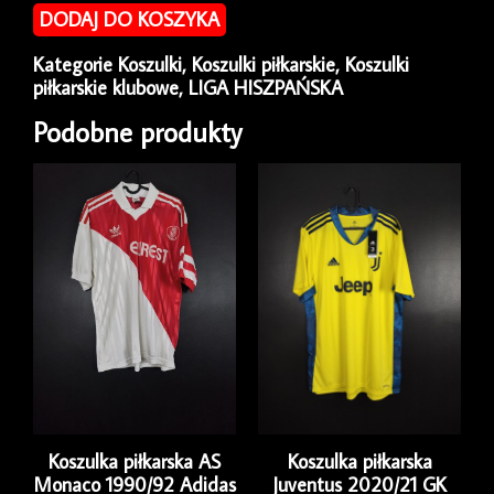
piłkarska
DODAJ DO KOSZYKA
Real
Madryt
Kategorie
Koszulki
,
Koszulki piłkarskie
,
Koszulki
2020/21
piłkarskie klubowe
,
LIGA HISZPAŃSKA
Away
Adidas
Podobne produkty
[L]
Long
Koszulka piłkarska AS
Koszulka piłkarska
Monaco 1990/92 Adidas
Juventus 2020/21 GK