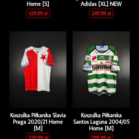
Home [S]
Adidas [XL] NEW
529.99
zł
249.99
zł
Koszulka Piłkarska Slavia
Koszulka Piłkarska
Praga 2020/21 Home
Santos Laguna 2004/05
[M]
Home [M]
229.99
zł
199.99
zł