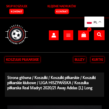
Przejdź
SKUP KOSZULEK
KLEJENIE NADRUKÓW
do
treści
KONTAKT
KONTAKT
PL
KOSZULKI PIŁKARSKIE
BLUZY
KURTKI
Strona główna
/
Koszulki
/
Koszulki piłkarskie
/
Koszulki
piłkarskie klubowe
/
LIGA HISZPAŃSKA
/ Koszulka
piłkarska Real Madryt 2020/21 Away Adidas [L] Long