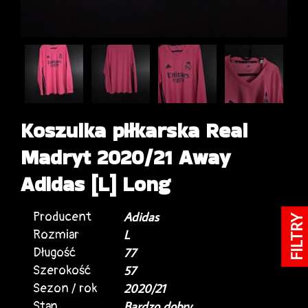
Koszulka piłkarska Real
Madryt 2020/21 Away
Adidas [L] Long
Producent
Adidas
FILTRY
Rozmiar
L
Długość
77
Szerokość
57
Sezon / rok
2020/21
Stan
Bardzo dobry