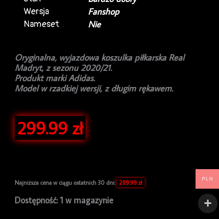
Wersja
Fanshop
Nameset
Nie
Oryginalna, wyjazdowa koszulka piłkarska Real
Madryt, z sezonu 2020/21.
Produkt marki Adidas.
Model w rzadkiej wersji, z długim rękawem.
299.99
zł
PLN
Najniższa cena w ciągu ostatnich 30 dni:
299.99
zł
ilość
Dostępność:
1 w magazynie
Koszulka