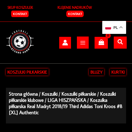
Przejdź
SKUP KOSZULEK
KLEJENIE NADRUKÓW
do
treści
KONTAKT
KONTAKT
PL
KOSZULKI PIŁKARSKIE
BLUZY
KURTKI
Strona główna
/
Koszulki
/
Koszulki piłkarskie
/
Koszulki
piłkarskie klubowe
/
LIGA HISZPAŃSKA
/ Koszulka
piłkarska Real Madryt 2018/19 Third Adidas Toni Kroos #8
[XL] Authentic