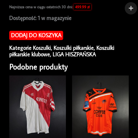
Najniższa cena w ciągu ostatnich 30 dni:
499.99
zł
ilość
Dostępność:
1 w magazynie
Koszulka
piłkarska
DODAJ DO KOSZYKA
Real
Madryt
Kategorie
Koszulki
,
Koszulki piłkarskie
,
Koszulki
2018/19
piłkarskie klubowe
,
LIGA HISZPAŃSKA
Third
Adidas
Podobne produkty
Toni
Kroos
#8
[XL]
Authentic