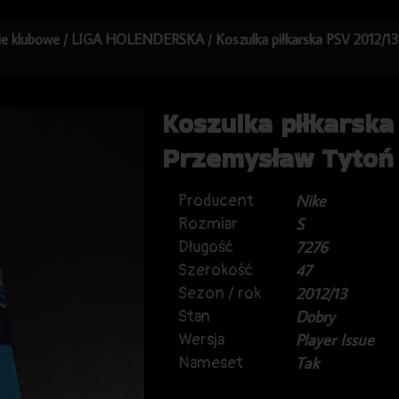
kie klubowe
/
LIGA HOLENDERSKA
/ Koszulka piłkarska PSV 2012/1
Koszulka piłkarska
Przemysław Tytoń 
Producent
Nike
Rozmiar
S
Długość
7276
Szerokość
47
Sezon / rok
2012/13
Stan
Dobry
Wersja
Player Issue
Nameset
Tak