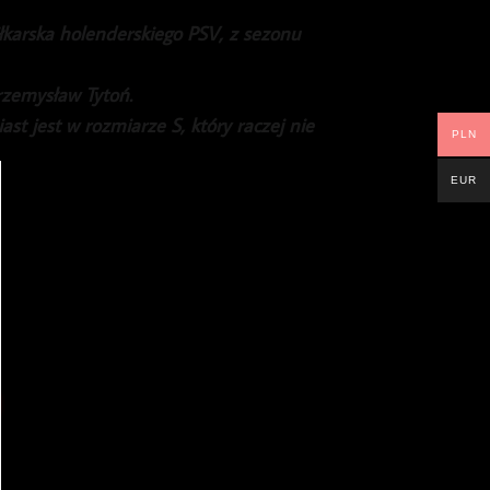
łkarska holenderskiego PSV, z sezonu
Przemysław Tytoń.
st jest w rozmiarze S, który raczej nie
PLN
EUR