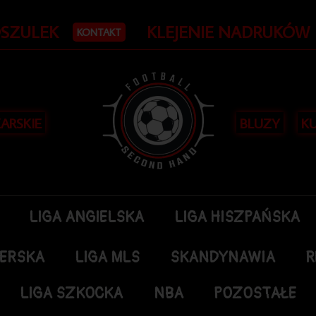
OSZULEK
KLEJENIE NADRUKÓW
KONTAKT
KARSKIE
BLUZY
KU
LIGA ANGIELSKA
LIGA HISZPAŃSKA
DERSKA
LIGA MLS
SKANDYNAWIA
R
LIGA SZKOCKA
NBA
POZOSTAŁE