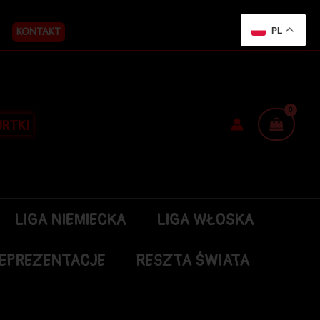
KONTAKT
PL
RTKI
LIGA NIEMIECKA
LIGA WŁOSKA
EPREZENTACJE
RESZTA ŚWIATA