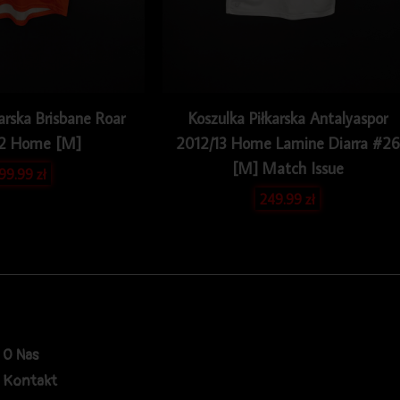
arska Brisbane Roar
Koszulka Piłkarska Antalyaspor
12 Home [M]
2012/13 Home Lamine Diarra #26
[M] Match Issue
199.99
zł
249.99
zł
O Nas
Kontakt