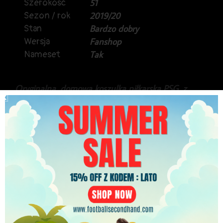
Szerokość
51
Sezon / rok
2019/20
Stan
Bardzo dobry
Wersja
Fanshop
Nameset
Tak
Oryginalna, domowa koszulka piłkarska PSG, z
sezonu 2019/20.
Produkt marki Nike, w wyższej wersji Vapor.
Na plecach Kylian Mbappe.
Stan idealny.
519.99
zł
PLN