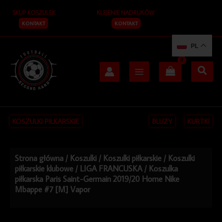
Przejdź
SKUP KOSZULEK
KLEJENIE NADRUKÓW
do
treści
KONTAKT
KONTAKT
PL
KOSZULKI PIŁKARSKIE
BLUZY
KURTKI
Strona główna
/
Koszulki
/
Koszulki piłkarskie
/
Koszulki
piłkarskie klubowe
/
LIGA FRANCUSKA
/ Koszulka
piłkarska Paris Saint-Germain 2019/20 Home Nike
Mbappe #7 [M] Vapor