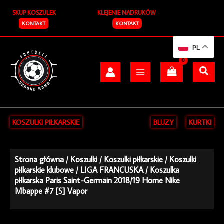
Przejdź
SKUP KOSZULEK
KLEJENIE NADRUKÓW
do
treści
KONTAKT
KONTAKT
PL
KOSZULKI PIŁKARSKIE
BLUZY
KURTKI
Strona główna
/
Koszulki
/
Koszulki piłkarskie
/
Koszulki
piłkarskie klubowe
/
LIGA FRANCUSKA
/ Koszulka
piłkarska Paris Saint-Germain 2018/19 Home Nike
Mbappe #7 [S] Vapor