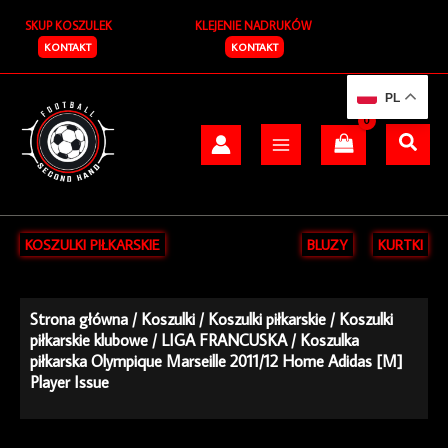
Przejdź
SKUP KOSZULEK
KLEJENIE NADRUKÓW
do
treści
KONTAKT
KONTAKT
PL
KOSZULKI PIŁKARSKIE
BLUZY
KURTKI
Strona główna
/
Koszulki
/
Koszulki piłkarskie
/
Koszulki
piłkarskie klubowe
/
LIGA FRANCUSKA
/ Koszulka
piłkarska Olympique Marseille 2011/12 Home Adidas [M]
Player Issue