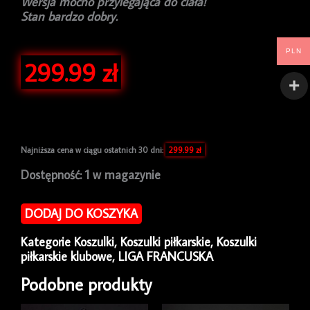
Wersja mocno przylegająca do ciała!
Stan bardzo dobry.
PLN
299.99
zł
Najniższa cena w ciągu ostatnich 30 dni:
299.99
zł
ilość
Dostępność:
1 w magazynie
Koszulka
piłkarska
DODAJ DO KOSZYKA
Olympique
Marseille
Kategorie
Koszulki
,
Koszulki piłkarskie
,
Koszulki
2011/12
piłkarskie klubowe
,
LIGA FRANCUSKA
Home
Adidas
Podobne produkty
[M]
Player