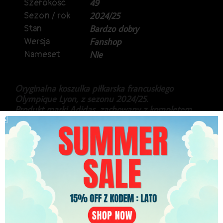
Szerokość
49
Sezon / rok
2024/25
Stan
Bardzo dobry
Wersja
Fanshop
Nameset
Nie
Oryginalna koszulka piłkarska francuskiego
Olympique Lyon, z sezonu 2024/25.
Produkt marki Adidas, zachowany z kompletem
metek producenta.
Koszulka w rozmiarze dziecięcym YXL, na wiek 15-
16 lat, oraz wzrost 176cm.
249.99
zł
PLN