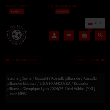
Przejdź
SKUP KOSZULEK
KLEJENIE NADRUKÓW
do
treści
KONTAKT
KONTAKT
PL
KOSZULKI PIŁKARSKIE
BLUZY
KURTKI
Strona główna
/
Koszulki
/
Koszulki piłkarskie
/
Koszulki
piłkarskie klubowe
/
LIGA FRANCUSKA
/ Koszulka
piłkarska Olympique Lyon 2024/25 Third Adidas [YXL]
Junior NEW