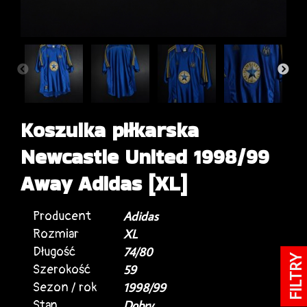
Koszulka piłkarska
Newcastle United 1998/99
Away Adidas [XL]
Producent
Adidas
Rozmiar
XL
Długość
74/80
FILTRY
Szerokość
59
Sezon / rok
1998/99
Stan
Dobry