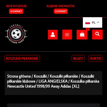
Przejdź
SKUP KOSZULEK
KLEJENIE NADRUKÓW
do
treści
KONTAKT
KONTAKT
PL
KOSZULKI PIŁKARSKIE
BLUZY
KURTKI
Strona główna
/
Koszulki
/
Koszulki piłkarskie
/
Koszulki
piłkarskie klubowe
/
LIGA ANGIELSKA
/ Koszulka piłkarska
Newcastle United 1998/99 Away Adidas [XL]