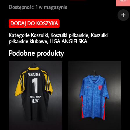
PLN
ilość
Dostępność:
1 w magazynie
Koszulka
piłkarska
DODAJ DO KOSZYKA
Newcastle
United
Kategorie
Koszulki
,
Koszulki piłkarskie
,
Koszulki
1998/99
piłkarskie klubowe
,
LIGA ANGIELSKA
Away
Adidas
Podobne produkty
[XL]