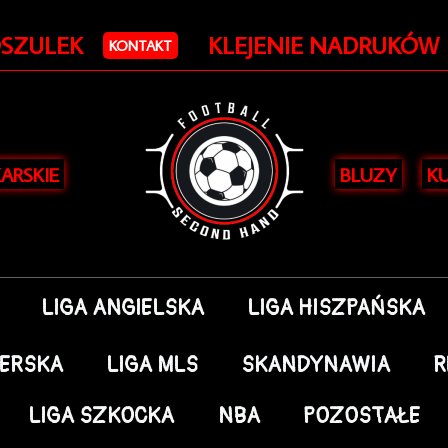
OSZULEK
KLEJENIE NADRUKÓW
KONTAKT
KARSKIE
BLUZY
KU
LIGA ANGIELSKA
LIGA HISZPAŃSKA
DERSKA
LIGA MLS
SKANDYNAWIA
R
LIGA SZKOCKA
NBA
POZOSTAŁE