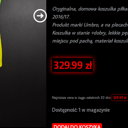
Oryginalna, domowa koszulka piłka
2016/17.
Produkt marki Umbro, a na plecach 
Koszulka w stanie +dobry, lekkie p
miejscu pod pachą, materiał koszulk
329.99
zł
Najniższa cena w ciągu ostatnich 30 dni:
329.99
zł
ilość
Dostępność:
1 w magazynie
Koszulka
piłkarska
DODAJ DO KOSZYKA