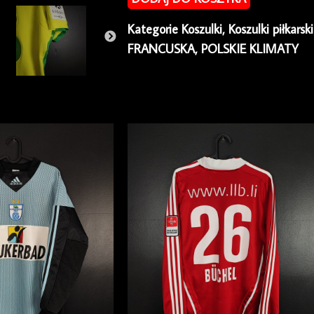
Nantes
Kategorie
Koszulki
,
Koszulki piłkarsk
2016/17
FRANCUSKA
,
POLSKIE KLIMATY
Home
Umbro
Mariusz
Stępiński
#18
[S]