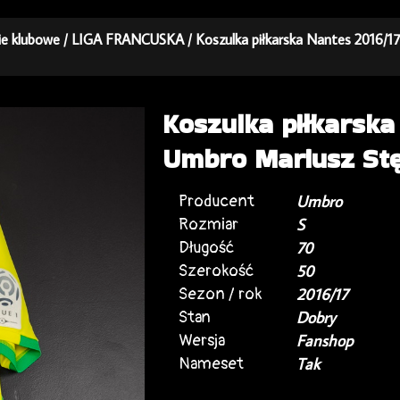
kie klubowe
/
LIGA FRANCUSKA
/ Koszulka piłkarska Nantes 2016/1
Koszulka piłkarsk
Umbro Mariusz Stę
Producent
Umbro
Rozmiar
S
Długość
70
Szerokość
50
Sezon / rok
2016/17
Stan
Dobry
Wersja
Fanshop
Nameset
Tak