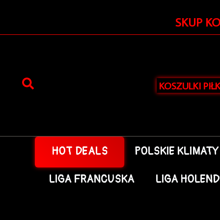
Przejdź
do
SKUP K
treści
KOSZULKI PIŁ
HOT DEALS
POLSKIE KLIMATY
LIGA FRANCUSKA
LIGA HOLEN