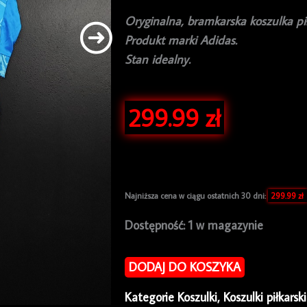
Oryginalna, bramkarska koszulka pi
Produkt marki Adidas.
Stan idealny.
299.99
zł
Najniższa cena w ciągu ostatnich 30 dni:
299.99
zł
ilość
Dostępność:
1 w magazynie
Koszulka
piłkarska
DODAJ DO KOSZYKA
Manchester
Kategorie
Koszulki
,
Koszulki piłkarsk
United