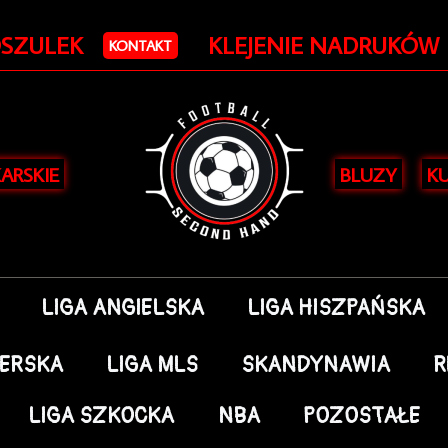
OSZULEK
KLEJENIE NADRUKÓW
KONTAKT
KARSKIE
BLUZY
KU
LIGA ANGIELSKA
LIGA HISZPAŃSKA
DERSKA
LIGA MLS
SKANDYNAWIA
R
LIGA SZKOCKA
NBA
POZOSTAŁE