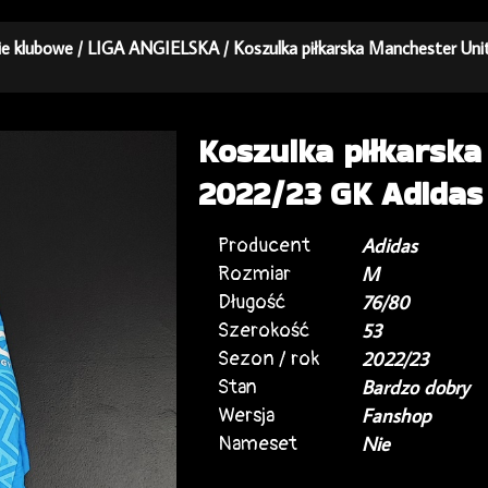
kie klubowe
/
LIGA ANGIELSKA
/ Koszulka piłkarska Manchester Un
Koszulka piłkarsk
2022/23 GK Adidas
Producent
Adidas
Rozmiar
M
Długość
76/80
Szerokość
53
Sezon / rok
2022/23
Stan
Bardzo dobry
Wersja
Fanshop
Nameset
Nie