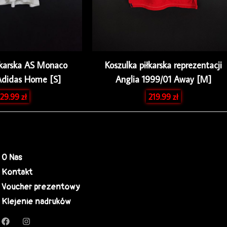
łkarska AS Monaco
Koszulka piłkarska reprezentacji
Adidas Home [S]
Anglia 1999/01 Away [M]
29.99
zł
219.99
zł
O Nas
Kontakt
Voucher prezentowy
Klejenie nadruków