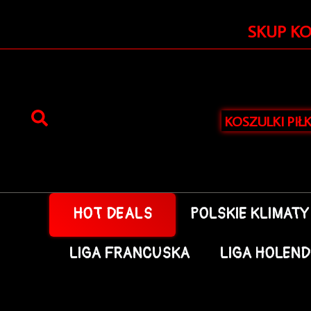
Przejdź
do
SKUP K
treści
KOSZULKI PIŁ
HOT DEALS
POLSKIE KLIMATY
LIGA FRANCUSKA
LIGA HOLEN