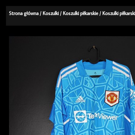
Strona główna
/
Koszulki
/
Koszulki piłkarskie
/
Koszulki piłkars