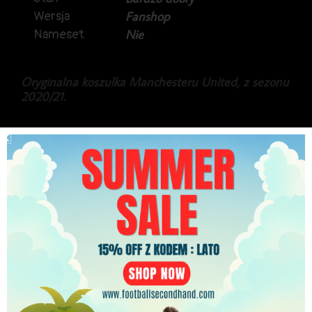
Wersja
Fanshop
Nameset
Nie
Oryginalna koszulka Manchesteru United, z sezonu
2020/21.
Rzadko już dostępny, trzeci komplet, popularna
„Zebra”.
Gratka dla fanów i kolekcjonerów.
399.99
zł
PLN