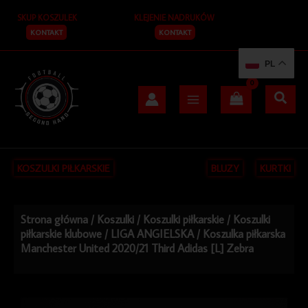
Przejdź
SKUP KOSZULEK
KLEJENIE NADRUKÓW
do
treści
KONTAKT
KONTAKT
PL
KOSZULKI PIŁKARSKIE
BLUZY
KURTKI
Strona główna
/
Koszulki
/
Koszulki piłkarskie
/
Koszulki
piłkarskie klubowe
/
LIGA ANGIELSKA
/ Koszulka piłkarska
Manchester United 2020/21 Third Adidas [L] Zebra