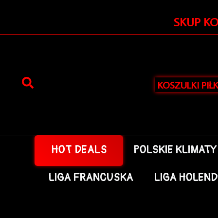
Przejdź
do
SKUP K
treści
KOSZULKI PIŁ
HOT DEALS
POLSKIE KLIMATY
LIGA FRANCUSKA
LIGA HOLEN