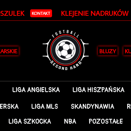
OSZULEK
KLEJENIE NADRUKÓW
KONTAKT
KARSKIE
BLUZY
KU
LIGA ANGIELSKA
LIGA HISZPAŃSKA
DERSKA
LIGA MLS
SKANDYNAWIA
R
LIGA SZKOCKA
NBA
POZOSTAŁE