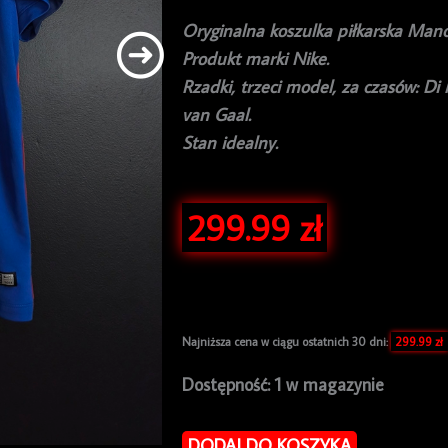
Oryginalna koszulka piłkarska Manc
Produkt marki Nike.
Rzadki, trzeci model, za czasów: Di
van Gaal.
Stan idealny.
299.99
zł
Najniższa cena w ciągu ostatnich 30 dni:
299.99
zł
ilość
Dostępność:
1 w magazynie
Koszulka
piłkarska
DODAJ DO KOSZYKA