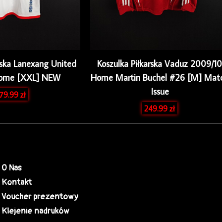
rska Lanexang United
Koszulka Piłkarska Vaduz 2009/10
Home [XXL] NEW
Home Martin Buchel #26 [M] Mat
Issue
179.99
zł
249.99
zł
O Nas
Kontakt
Voucher prezentowy
Klejenie nadruków