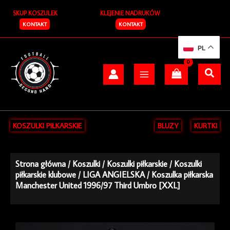
Przejdź
SKUP KOSZULEK
KLEJENIE NADRUKÓW
do
treści
KONTAKT
KONTAKT
PL
KOSZULKI PIŁKARSKIE
BLUZY
KURTKI
Strona główna
/
Koszulki
/
Koszulki piłkarskie
/
Koszulki
piłkarskie klubowe
/
LIGA ANGIELSKA
/ Koszulka piłkarska
Manchester United 1996/97 Third Umbro [XXL]