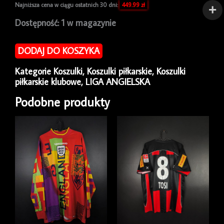
Najniższa cena w ciągu ostatnich 30 dni:
449.99
zł
ilość
Dostępność:
1 w magazynie
Koszulka
piłkarska
DODAJ DO KOSZYKA
Manchester
United
Kategorie
Koszulki
,
Koszulki piłkarskie
,
Koszulki
1996/97
piłkarskie klubowe
,
LIGA ANGIELSKA
Third
Umbro
Podobne produkty
[XXL]