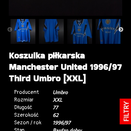
Koszulka piłkarska
Manchester United 1996/97
Third Umbro [XXL]
Producent
Umbro
Rozmiar
XXL
FILTRY
Długość
77
Szerokość
62
Sezon / rok
1996/97
Stan
Bardzo dobry