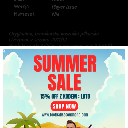
Wersja
Player Issue
Nameset
Nie
Oryginalna, bramkarska koszulka piłkarska
Liverpool, z sezonu 2011/12.
Produkt marki Adidas, w meczowej wersji Techfit,
oraz rozmiarze 8, pasującym na rozmiar L.
Koszulka nowa, z kompletem metek.
Stan idealny.
349.99
zł
PLN
Najniższa cena w ciągu ostatnich 30 dni:
349.99
zł