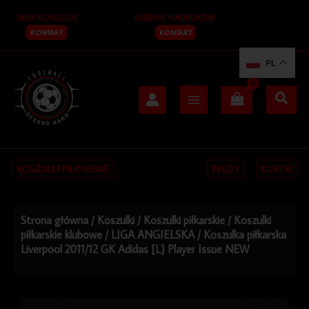
Przejdź
SKUP KOSZULEK
KLEJENIE NADRUKÓW
do
treści
KONTAKT
KONTAKT
PL
KOSZULKI PIŁKARSKIE
BLUZY
KURTKI
Strona główna
/
Koszulki
/
Koszulki piłkarskie
/
Koszulki
piłkarskie klubowe
/
LIGA ANGIELSKA
/ Koszulka piłkarska
Liverpool 2011/12 GK Adidas [L] Player Issue NEW