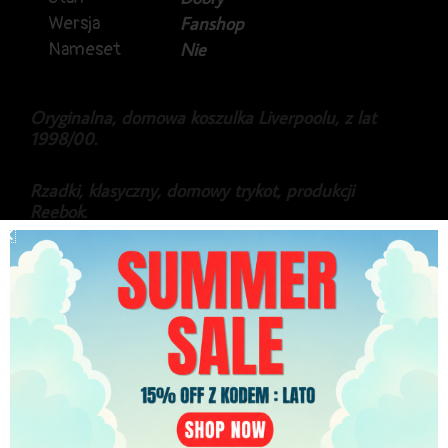
Wersja
Fanshop
Nameset
Nie
Oryginalna, domowa koszulka Liverpoolu, z lat
1998/00.
Rzadki, klasyczny, domowy trykot, produkcji
Reebok.
Gratka dla fanów i kolekcjonerów.
Stan dobry, dziurka z tyłu (widoczna na zdjęciu).
219.99
zł
PLN