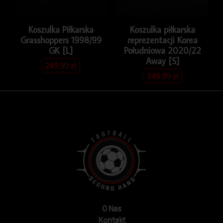
Koszulka Piłkarska
Koszulka piłkarska
Grasshoppers 1998/99
reprezentacji Korea
GK [L]
Południowa 2020/22
Away [S]
249.99
zł
349.99
zł
O Nas
Kontakt