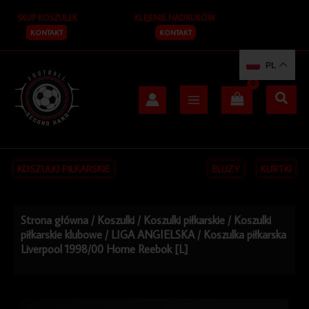
Przejdź
SKUP KOSZULEK
KLEJENIE NADRUKÓW
do
treści
KONTAKT
KONTAKT
PL
KOSZULKI PIŁKARSKIE
BLUZY
KURTKI
Strona główna
/
Koszulki
/
Koszulki piłkarskie
/
Koszulki
piłkarskie klubowe
/
LIGA ANGIELSKA
/ Koszulka piłkarska
Liverpool 1998/00 Home Reebok [L]