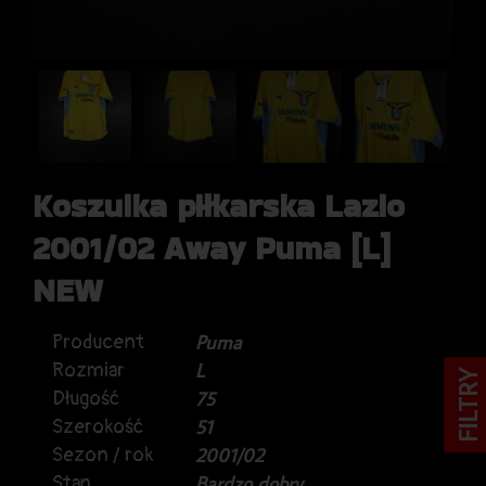
Koszulka piłkarska Lazio
2001/02 Away Puma [L]
NEW
Producent
Puma
Rozmiar
L
FILTRY
Długość
75
Szerokość
51
Sezon / rok
2001/02
Stan
Bardzo dobry