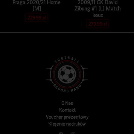
Praga 2020/21 Home
2009/11 GK David
[M]
Zibung #1 [L] Match
Issue
229.99
zł
279.99
zł
O Nas
Kontakt
Voucher prezentowy
Klejenie nadruków