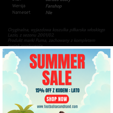
Wersja
Fanshop
Nameset
Nie
Oryginalna, wyjazdowa koszulka piłkarska włoskiego
Lazio, z sezonu 2001/02.
Produkt marki Puma, zachowany z kompletem
metek producenta.
Koszulka za czasów Hernana Crespo, Mendiety czy
Dino Baggio.
499.99
zł
PLN
Najniższa cena w ciągu ostatnich 30 dni:
499.99
zł