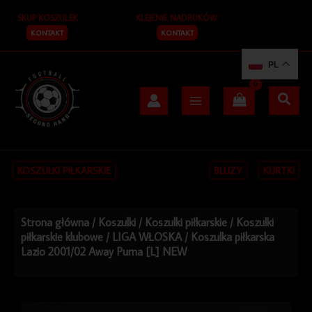
Przejdź
SKUP KOSZULEK
KLEJENIE NADRUKÓW
do
treści
KONTAKT
KONTAKT
PL
KOSZULKI PIŁKARSKIE
BLUZY
KURTKI
Strona główna
/
Koszulki
/
Koszulki piłkarskie
/
Koszulki
piłkarskie klubowe
/
LIGA WŁOSKA
/ Koszulka piłkarska
Lazio 2001/02 Away Puma [L] NEW