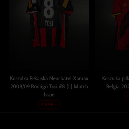
Koszulka Piłkarska Neuchatel Xamax
Koszulka pił
2008/09 Rodrigo Tosi #8 [L] Match
Belgia 2
Issue
319.99
zł