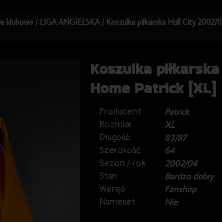
kie klubowe
/
LIGA ANGIELSKA
/ Koszulka piłkarska Hull City 2002
Koszulka piłkarska
Home Patrick [XL]
Producent
Patrick
Rozmiar
XL
Długość
83/87
Szerokość
64
Sezon / rok
2002/04
Stan
Bardzo dobry
Wersja
Fanshop
Nameset
Nie