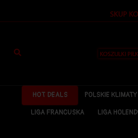
Przejdź
do
SKUP K
treści
KOSZULKI PIŁ
HOT DEALS
POLSKIE KLIMATY
LIGA FRANCUSKA
LIGA HOLEN