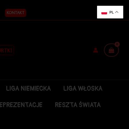
KONTAKT
PL
RTKI
LIGA NIEMIECKA
LIGA WŁOSKA
EPREZENTACJE
RESZTA ŚWIATA