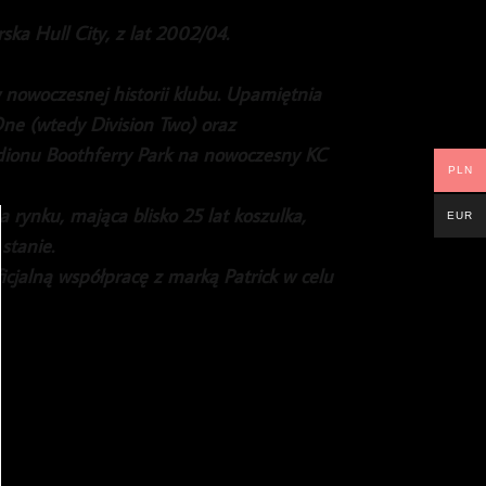
ka Hull City, z lat 2002/04.
 nowoczesnej historii klubu. Upamiętnia
ne (wtedy Division Two) oraz
dionu Boothferry Park na nowoczesny KC
PLN
 rynku, mająca blisko 25 lat koszulka,
EUR
stanie.
icjalną współpracę z marką Patrick w celu