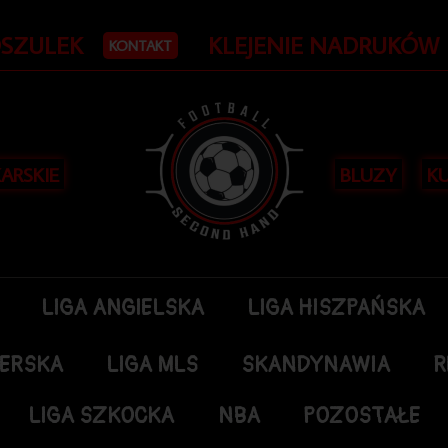
OSZULEK
KLEJENIE NADRUKÓW
KONTAKT
KARSKIE
BLUZY
KU
LIGA ANGIELSKA
LIGA HISZPAŃSKA
DERSKA
LIGA MLS
SKANDYNAWIA
R
LIGA SZKOCKA
NBA
POZOSTAŁE