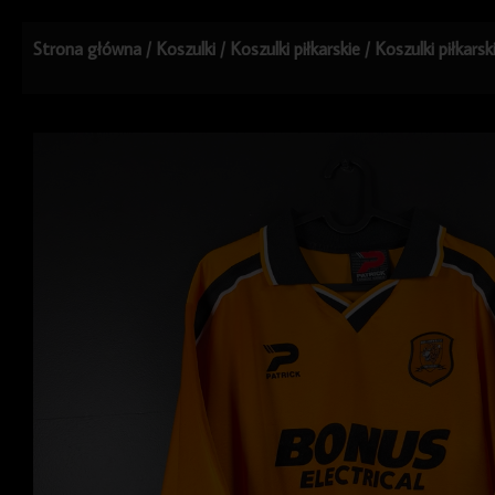
Strona główna
/
Koszulki
/
Koszulki piłkarskie
/
Koszulki piłkars