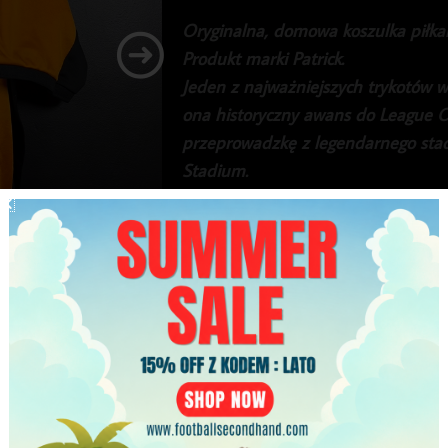
Oryginalna, domowa koszulka piłkars
Produkt marki Patrick.
Jeden z najważniejszych trykotów w
ona historyczny awans do League O
przeprowadzkę z legendarnego sta
Stadium.
Klasyczna, dość rzadko spotykana na
wciąż zachowana w bardzo dobrym 
W czerwcu 2025 roku klub ogłosił of
wydania oficjalnych reedycji.
449.99
zł