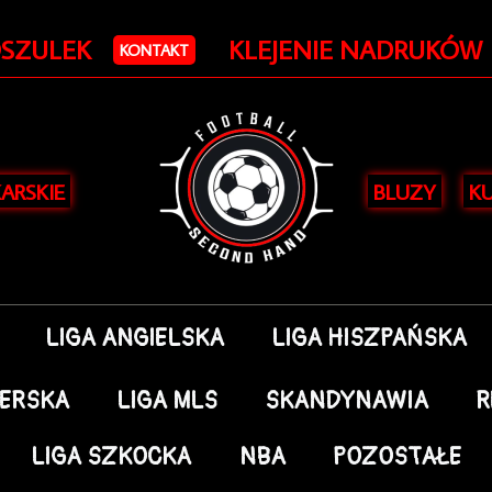
OSZULEK
KLEJENIE NADRUKÓW
KONTAKT
KARSKIE
BLUZY
KU
LIGA ANGIELSKA
LIGA HISZPAŃSKA
DERSKA
LIGA MLS
SKANDYNAWIA
R
LIGA SZKOCKA
NBA
POZOSTAŁE