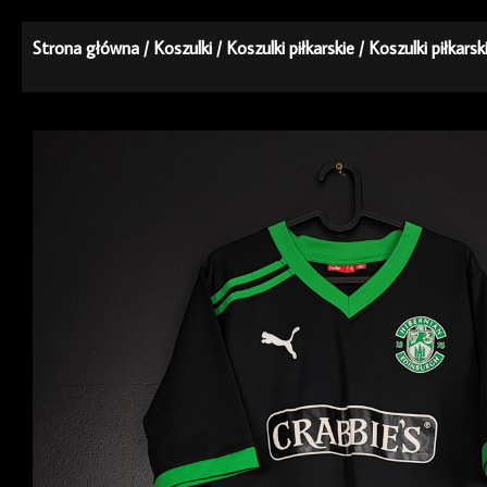
Strona główna
/
Koszulki
/
Koszulki piłkarskie
/
Koszulki piłkars