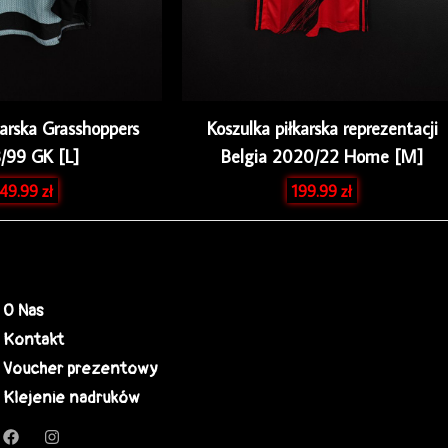
karska Grasshoppers
Koszulka piłkarska reprezentacji
/99 GK [L]
Belgia 2020/22 Home [M]
49.99
zł
199.99
zł
O Nas
Kontakt
Voucher prezentowy
Klejenie nadruków