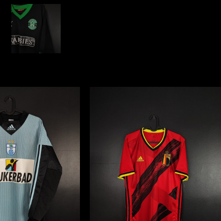
Puma
[M]