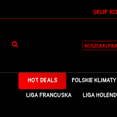
Przejdź
do
SKUP K
treści
KOSZULKI PIŁ
HOT DEALS
POLSKIE KLIMATY
LIGA FRANCUSKA
LIGA HOLEN