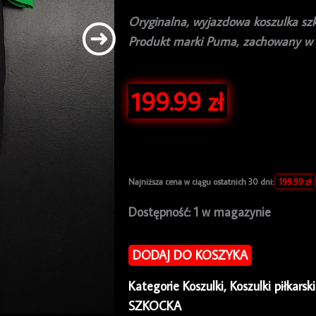
Oryginalna, wyjazdowa koszulka szk
Produkt marki Puma, zachowany w 
199.99
zł
Najniższa cena w ciągu ostatnich 30 dni:
199.99
zł
ilość
Dostępność:
1 w magazynie
Koszulka
piłkarska
DODAJ DO KOSZYKA
Hibernian
Kategorie
Koszulki
,
Koszulki piłkarsk
2011/12
SZKOCKA
Away