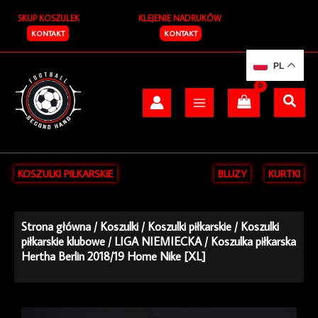
Przejdź
SKUP KOSZULEK
KLEJENIE NADRUKÓW
do
treści
KONTAKT
KONTAKT
PL
KOSZULKI PIŁKARSKIE
BLUZY
KURTKI
Strona główna
/
Koszulki
/
Koszulki piłkarskie
/
Koszulki
piłkarskie klubowe
/
LIGA NIEMIECKA
/ Koszulka piłkarska
Hertha Berlin 2018/19 Home Nike [XL]