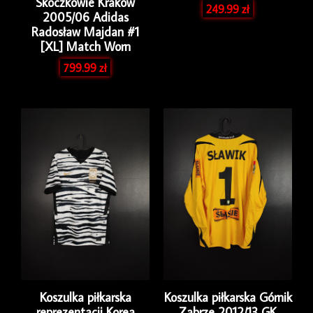
Skoczkowie Kraków
249.99
zł
2005/06 Adidas
Radosław Majdan #1
[XL] Match Worn
799.99
zł
Koszulka piłkarska
Koszulka piłkarska Górnik
reprezentacji Korea
Zabrze 2012/13 GK