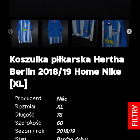
Koszulka piłkarska Hertha
Berlin 2018/19 Home Nike
[XL]
Producent
Nike
Rozmiar
XL
FILTRY
Długość
76
Szerokość
60
Sezon / rok
2018/19
Stan
Bardzo dobry