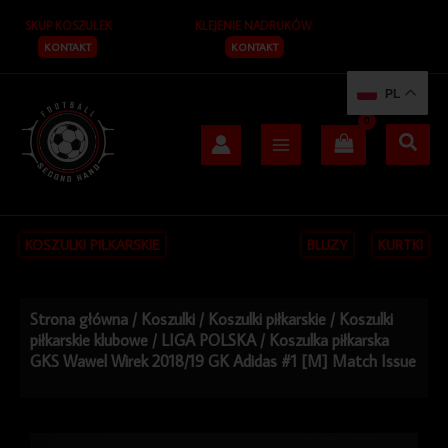
Przejdź
SKUP KOSZULEK
KLEJENIE NADRUKÓW
do
treści
KONTAKT
KONTAKT
PL
KOSZULKI PIŁKARSKIE
BLUZY
KURTKI
Strona główna
/
Koszulki
/
Koszulki piłkarskie
/
Koszulki
piłkarskie klubowe
/
LIGA POLSKA
/ Koszulka piłkarska
GKS Wawel Wirek 2018/19 GK Adidas #1 [M] Match Issue