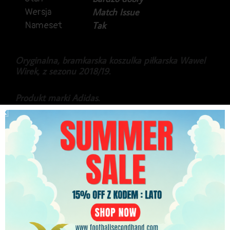
Wersja
Match Issue
Nameset
Tak
Oryginalna, bramkarska koszulka piłkarska Wawel
Wirek, z sezonu 2018/19.
Produkt marki Adidas.
Stan idealny.
179.99
zł
PLN
Najniższa cena w ciągu ostatnich 30 dni:
179.99
zł