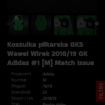
Koszulka piłkarska GKS
Wawel Wirek 2018/19 GK
Adidas #1 [M] Match Issue
Producent
Adidas
Rozmiar
M
FILTRY
Długość
74/78
Szerokość
52
Sezon / rok
2018/19
Stan
Bardzo dobry