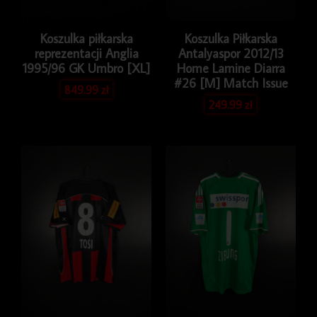
Koszulka piłkarska
Koszulka Piłkarska
reprezentacji Anglia
Antalyaspor 2012/13
1995/96 GK Umbro [XL]
Home Lamine Diarra
#26 [M] Match Issue
849.99
zł
249.99
zł