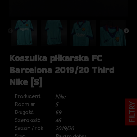
Koszulka piłkarska FC
Barcelona 2019/20 Third
Nike [S]
Producent
Nike
Rozmiar
S
FILTRY
Długość
69
Szerokość
46
Sezon / rok
2019/20
Stan
Bardzo dobry