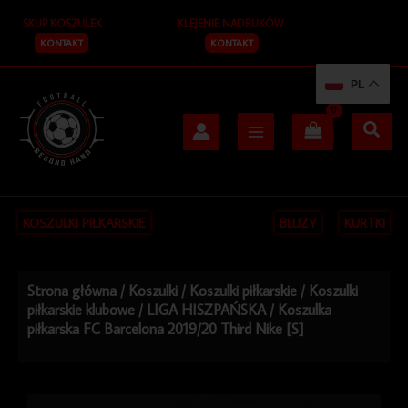
Przejdź
SKUP KOSZULEK
KLEJENIE NADRUKÓW
do
treści
KONTAKT
KONTAKT
PL
KOSZULKI PIŁKARSKIE
BLUZY
KURTKI
Strona główna
/
Koszulki
/
Koszulki piłkarskie
/
Koszulki
piłkarskie klubowe
/
LIGA HISZPAŃSKA
/ Koszulka
piłkarska FC Barcelona 2019/20 Third Nike [S]