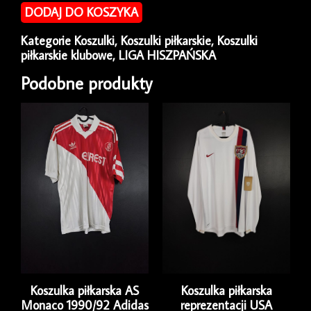
piłkarska
DODAJ DO KOSZYKA
Espanyol
2016/17
Kategorie
Koszulki
,
Koszulki piłkarskie
,
Koszulki
Home
piłkarskie klubowe
,
LIGA HISZPAŃSKA
Joma
[M]
Podobne produkty
Koszulka piłkarska AS
Koszulka piłkarska
Monaco 1990/92 Adidas
reprezentacji USA