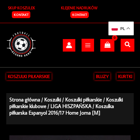
Przejdź
SKUP KOSZULEK
KLEJENIE NADRUKÓW
do
treści
KONTAKT
KONTAKT
PL
KOSZULKI PIŁKARSKIE
BLUZY
KURTKI
Strona główna
/
Koszulki
/
Koszulki piłkarskie
/
Koszulki
piłkarskie klubowe
/
LIGA HISZPAŃSKA
/ Koszulka
piłkarska Espanyol 2016/17 Home Joma [M]