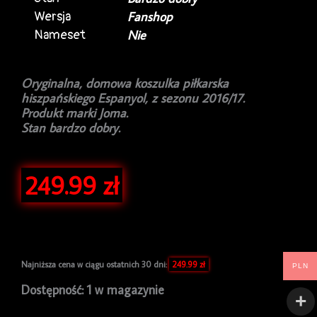
Wersja
Fanshop
Nameset
Nie
Oryginalna, domowa koszulka piłkarska
hiszpańskiego Espanyol, z sezonu 2016/17.
Produkt marki Joma.
Stan bardzo dobry.
249.99
zł
Najniższa cena w ciągu ostatnich 30 dni:
249.99
zł
PLN
ilość
Dostępność:
1 w magazynie
Koszulka