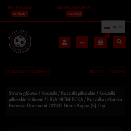
Przejdź
SKUP KOSZULEK
KLEJENIE NADRUKÓW
do
treści
KONTAKT
KONTAKT
PL
KOSZULKI PIŁKARSKIE
BLUZY
KURTKI
Strona główna
/
Koszulki
/
Koszulki piłkarskie
/
Koszulki
piłkarskie klubowe
/
LIGA NIEMIECKA
/ Koszulka piłkarska
Borussia Dortmund 2011/12 Home Kappa [S] Cup