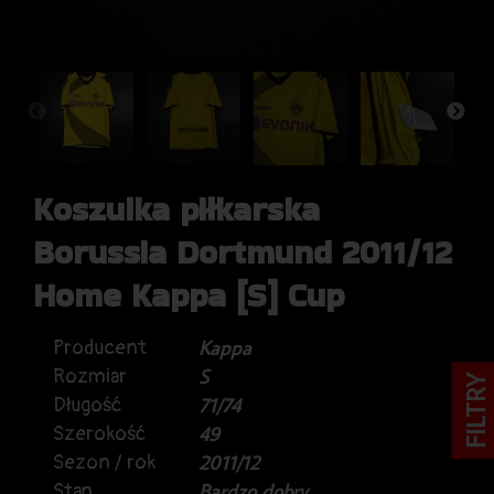
Koszulka piłkarska
Borussia Dortmund 2011/12
Home Kappa [S] Cup
Producent
Kappa
Rozmiar
S
FILTRY
Długość
71/74
Szerokość
49
Sezon / rok
2011/12
Stan
Bardzo dobry