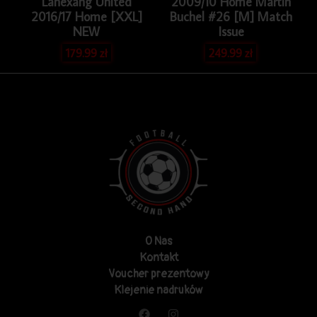
Lanexang United
2009/10 Home Martin
2016/17 Home [XXL]
Buchel #26 [M] Match
NEW
Issue
179.99
zł
249.99
zł
O Nas
Kontakt
Voucher prezentowy
Klejenie nadruków