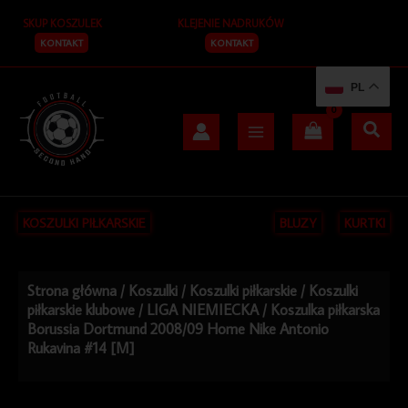
Przejdź
SKUP KOSZULEK
KLEJENIE NADRUKÓW
do
treści
KONTAKT
KONTAKT
PL
KOSZULKI PIŁKARSKIE
BLUZY
KURTKI
Strona główna
/
Koszulki
/
Koszulki piłkarskie
/
Koszulki
piłkarskie klubowe
/
LIGA NIEMIECKA
/ Koszulka piłkarska
Borussia Dortmund 2008/09 Home Nike Antonio
Rukavina #14 [M]