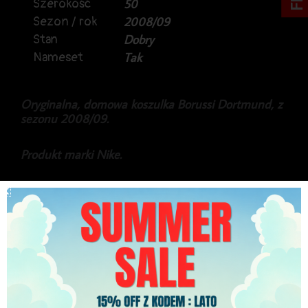
Szerokość
50
Sezon / rok
2008/09
Stan
Dobry
Nameset
Tak
Oryginalna, domowa koszulka Borussi Dortmund, z
sezonu 2008/09.
Produkt marki Nike.
Na plecach serbski obrońca Antonio Rukavina.
Koszulka posiada również komplet ligowych patch’y.
Stan generalnie bardzo dobry, lekko popękany
nameset.